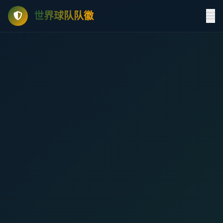
世界球队队徽